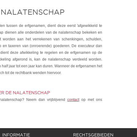
E NALATENSCHAP
en tussen de erfgenamen, dient deze eerst 'afgewikkeld te
chap dienen alle onderdelen van de nalatenschap bekeken en
t worden aan het verrekenen van schenkingen, schulden,
ap en taxeren van (onroerende) goederen. De executeur dan
dient deze afwikkeling te regelen en de erfgenamen op de
keling afgerond is, kan de nalatenschap verdeeld worden.
n half jaar tot een jaar kan duren. Wanneer de erfgenamen het
ich tot de rechtbank wenden hiervoor.
ER DE NALATENSCHAP
nalatenschap? Neem dan vrijblijvend
contact
op met ons
INFORMATIE
RECHTSGEBIEDEN