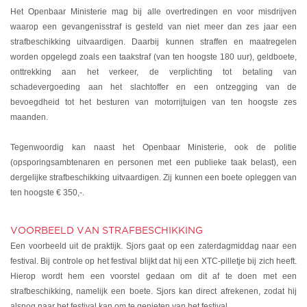
Het Openbaar Ministerie mag bij alle overtredingen en voor misdrijven
waarop een gevangenisstraf is gesteld van niet meer dan zes jaar een
strafbeschikking uitvaardigen. Daarbij kunnen straffen en maatregelen
worden opgelegd zoals een taakstraf (van ten hoogste 180 uur), geldboete,
onttrekking aan het verkeer, de verplichting tot betaling van
schadevergoeding aan het slachtoffer en een ontzegging van de
bevoegdheid tot het besturen van motorrijtuigen van ten hoogste zes
maanden.
Tegenwoordig kan naast het Openbaar Ministerie, ook de politie
(opsporingsambtenaren en personen met een publieke taak belast), een
dergelijke strafbeschikking uitvaardigen. Zij kunnen een boete opleggen van
ten hoogste € 350,-.
VOORBEELD VAN STRAFBESCHIKKING
Een voorbeeld uit de praktijk. Sjors gaat op een zaterdagmiddag naar een
festival. Bij controle op het festival blijkt dat hij een XTC-pilletje bij zich heeft.
Hierop wordt hem een voorstel gedaan om dit af te doen met een
strafbeschikking, namelijk een boete. Sjors kan direct afrekenen, zodat hij
alsnog naar het festival kan om te genieten van het festival.