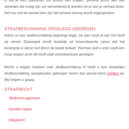
is dat je een raadsman om advies kan vragen, getoetst wordt aan alle
vereisten die nodig zijn om veroordeeld te worden en je kan je verhaal doen.
Het zou niet de eerste keer zijn dat iemand alsnog wordt vrijgesproken.
STRAFBESCHIKKING OPGELEGD GEKREGEN
Indien je een
strafbeschikking
opgelegd krijgt, zie dan nooit af van het recht
op verzet. Daarnaast wordt duidelijk uit bovenstaande casus dat het
belangrijk is dat je niet direct de boete betaalt. Hiermee sluit u voor uzelf een
hoop wegen af en dit heeft vaak onomkeerbare gevolgen.
Mocht u vragen hebben over strafbeschikking of heeft u een dergelijke
strafbeschikking aangeboden gekregen neem dan gerust eens
contact
op.
Wij helpen u graag.
STRAFRECHT
Strafrecht algemeen
Gouden regels
Zwijgrecht