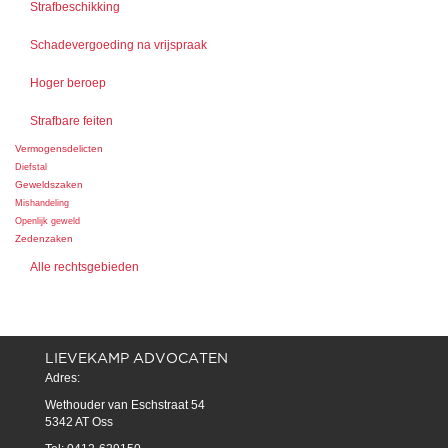
Strafbeschikking
Schadevergoeding na vrijspraak
Hoger beroep
Strafbare feiten
Vermogensdelicten
Diefstal
Geweldszaken
Mishandeling
Openlijk geweld
Zedenzaken
Alle rechtsgebieden
LIEVEKAMP ADVOCATEN
Adres:
Wethouder van Eschstraat 54
5342 AT Oss