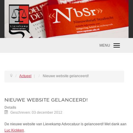
MENU
Toggle
navigatio
Actueel
|
Nieuwe website gelanceerd!
NIEUWE WEBSITE GELANCEERD!
Details
Geschreven: 03 december 2012
De nieuwe website van Lievekamp Advocatuur is gelanceerd! Met dank aan
Luc Kickken
.