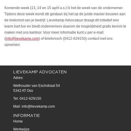
Komende week (13, 14 en 15 april a.s.) is het de week van de ondernemer.
Tijdens deze week wordt stil gestaan bij het op de juiste manier bouwen aan
de toekomst van je bedrijf. Lievekamp Advocatuur draagt dit initiatief een
warm hart toe en biedt ondernemers daarom de mogelijkheid gratis kennis te
maken met ons kantoor. Voor meer informatie kunt u per e-mail
(
info@lievekamp.com
) of telefonisch (0412-629150) contact met ons
opnemen.
LIEVEKAMP ADVOCATEN
Adres:
Wethouder van Eschstraat 54
5342 AT Oss
Tel: 0412-629150
Mail:
info@lievekamp.com
INFORMATIE
Home
Werkwijze