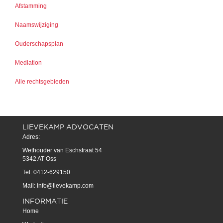
Afstamming
Naamswijziging
Ouderschapsplan
Mediation
Alle rechtsgebieden
LIEVEKAMP ADVOCATEN
Adres:
Wethouder van Eschstraat 54
5342 AT Oss
Tel: 0412-629150
Mail:
info@lievekamp.com
INFORMATIE
Home